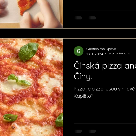
Gustissimo Opava
19. 1. 2024
Minut čtení: 2
Čínská pizza an
Číny.
Pizza je pizza. Jsou v ní dvě '
Kapišto?