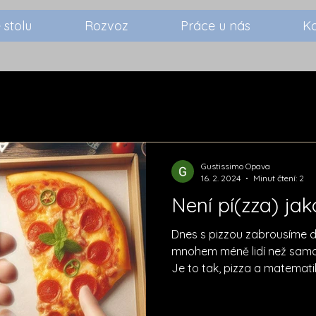
 stolu
Rozvoz
Práce u nás
K
Gustissimo Opava
16. 2. 2024
Minut čtení: 2
Není pí(zza) jak
Dnes s pizzou zabrousíme d
mnohem méně lidí než samo
Je to tak, pizza a matematik