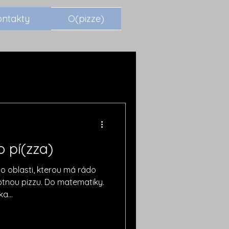
ontakty
O(pizze)
o pí(zza)
o oblasti, kterou má rádo
tnou pizzu. Do matematiky.
a...