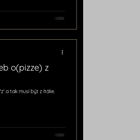
eb o(pizze) z
z' a tak musí být z Itálie.